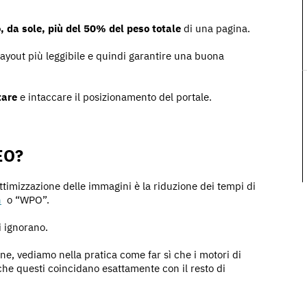
, da sole, più del 50% del peso totale
di una pagina.
 layout più leggibile e quindi garantire una buona
tare
e intaccare il posizionamento del portale.
SEO?
ottimizzazione delle immagini è la riduzione dei tempi di
n
o “WPO”.
i ignorano.
e, vediamo nella pratica come far sì che i motori di
 che questi coincidano esattamente con il resto di