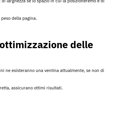
 di larghezza se lo spazio in cui la posizioneremo è di
 peso della pagina.
’ottimizzazione delle
ini ne esisteranno una ventina attualmente, se non di
etta, assicurano ottimi risultati.