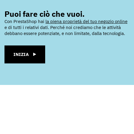
Puoi fare ciò che vuoi.
Con PrestaShop hai
la piena proprietà del tuo negozio online
e di tutti i relativi dati. Perché noi crediamo che le attività
debbano essere potenziate, e non limitate, dalla tecnologia.
INIZIA
INIZIA
INIZIA
INIZIA