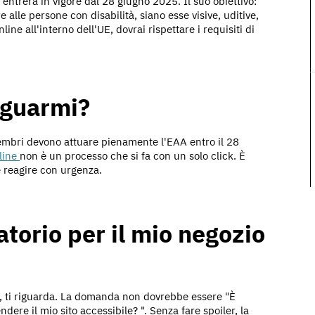
entrerà in vigore dal 28 giugno 2025. Il suo obiettivo:
are alle persone con disabilità, siano esse visive, uditive,
line all'interno dell'UE, dovrai rispettare i requisiti di
eguarmi?
membri devono attuare pienamente l'EAA entro il 28
line
non è un processo che si fa con un solo click. È
e reagire con urgenza.
torio per il mio negozio
ea, ti riguarda. La domanda non dovrebbe essere "È
dere il mio sito accessibile? ". Senza fare spoiler, la