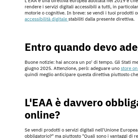
L'EAA è una direttiva europea adottata nel 2019 e che 
rendere i servizi digitali accessibili a tutti, in particol
motorie o cognitive. In breve: se vendi i tuoi prodotti on
accessibilità digitale
stabiliti dalla presente direttiva.
Entro quando devo ad
Buone notizie: hai ancora un po' di tempo. Gli Stati 
giugno 2025. Attenzione, però: adeguare uno
store on
quindi meglio anticipare questa direttiva piuttosto ch
L'EAA è davvero obbliga
online?
Se vendi prodotti o servizi digitali nell'Unione Europ
obbligatorio?" ma piuttosto "Quali sono i vantaggi di ren