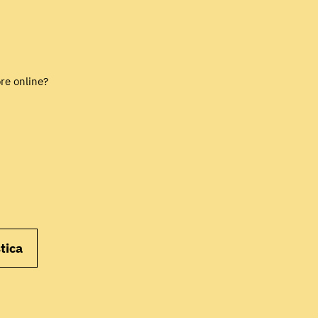
INIZIA
ore online?
tica