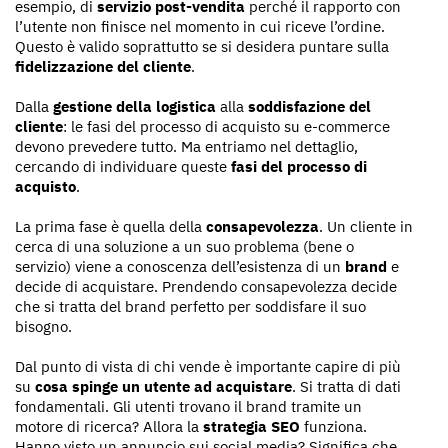
esempio, di
servizio post-vendita
perché il rapporto con
l’utente non finisce nel momento in cui riceve l’ordine.
Questo è valido soprattutto se si desidera puntare sulla
fidelizzazione del cliente
.
Dalla
gestione della logistica
alla
soddisfazione del
cliente
: le fasi del processo di acquisto su e-commerce
devono prevedere tutto. Ma entriamo nel dettaglio,
cercando di individuare queste
fasi del processo di
acquisto
.
La prima fase è quella della
consapevolezza
. Un cliente in
cerca di una soluzione a un suo problema (bene o
servizio) viene a conoscenza dell’esistenza di un
brand
e
decide di acquistare. Prendendo consapevolezza decide
che si tratta del brand perfetto per soddisfare il suo
bisogno.
Dal punto di vista di chi vende è importante capire di più
su
cosa spinge un utente ad acquistare
. Si tratta di dati
fondamentali. Gli utenti trovano il brand tramite un
motore di ricerca? Allora la
strategia SEO
funziona.
Hanno visto un annuncio sui social media? Significa che