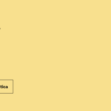
INIZIA
e
tica