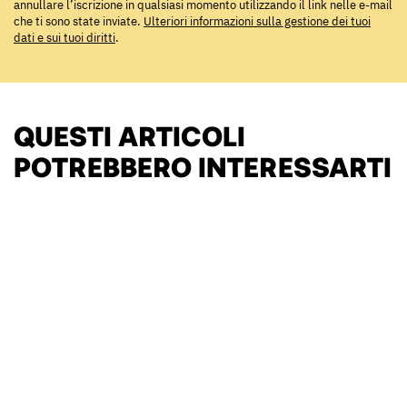
annullare l’iscrizione in qualsiasi momento utilizzando il link nelle e-mail
che ti sono state inviate.
Ulteriori informazioni sulla gestione dei tuoi
dati e sui tuoi diritti
.
QUESTI ARTICOLI
POTREBBERO INTERESSARTI