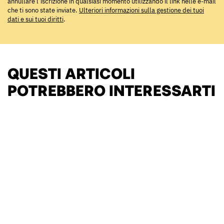
annullare l’iscrizione in qualsiasi momento utilizzando il link nelle e-mail
che ti sono state inviate.
Ulteriori informazioni sulla gestione dei tuoi
dati e sui tuoi diritti
.
QUESTI ARTICOLI
POTREBBERO INTERESSARTI