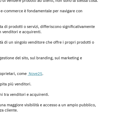
i vendere prodotti ad utenti, non sono la stessa cosa.
un e-commerce è fondamentale per navigare con
 di prodotti o servizi, differiscono significativamente
n venditori e acquirenti.
di un singolo venditore che offre i propri prodotti o
estione del sito, sul branding, sul marketing e
oprietari, come
Nove25
.
ita più venditori.
i tra venditori e acquirenti.
una maggiore visibilità e accesso a un ampio pubblico,
a cliente.