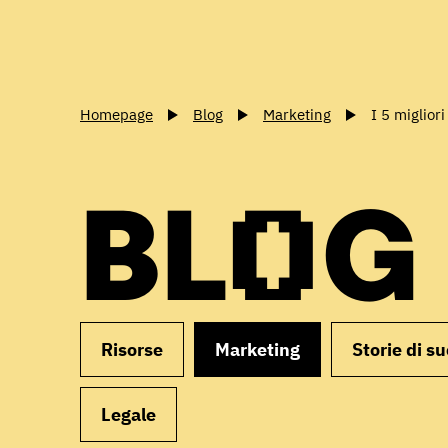
Homepage
Blog
Marketing
I 5 miglior
BLOG
Risorse
Marketing
Storie di s
Legale