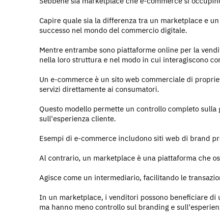
Sebbene sia marketplace che e-commerce si occupino d
Capire quale sia la differenza tra un marketplace e 
successo nel mondo del commercio digitale.
Mentre entrambe sono piattaforme online per la vendita
nella loro struttura e nel modo in cui interagiscono co
Un e-commerce è un sito web commerciale di proprietà 
servizi direttamente ai consumatori.
Questo modello permette un controllo completo sulla g
sull'esperienza cliente.
Esempi di e-commerce includono siti web di brand pr
Al contrario, un marketplace è una piattaforma che osp
Agisce come un intermediario, facilitando le transazion
In un marketplace, i venditori possono beneficiare di 
ma hanno meno controllo sul branding e sull'esperienz