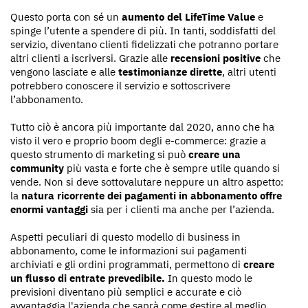
Questo porta con sé un
aumento del LifeTime Value
e
spinge l’utente a spendere di più. In tanti, soddisfatti del
servizio, diventano clienti fidelizzati che potranno portare
altri clienti a iscriversi. Grazie alle
recensioni positive
che
vengono lasciate e alle
testimonianze dirette
, altri utenti
potrebbero conoscere il servizio e sottoscrivere
l’abbonamento.
Tutto ciò è ancora più importante dal 2020, anno che ha
visto il vero e proprio boom degli e-commerce: grazie a
questo strumento di marketing si può
creare una
community
più vasta e forte che è sempre utile quando si
vende. Non si deve sottovalutare neppure un altro aspetto:
la
natura ricorrente dei pagamenti in abbonamento offre
enormi vantaggi
sia per i clienti ma anche per l’azienda.
Aspetti peculiari di questo modello di business in
abbonamento, come le informazioni sui pagamenti
archiviati e gli ordini programmati, permettono di
creare
un flusso di entrate prevedibile.
In questo modo le
previsioni diventano più semplici e accurate e ciò
avvantaggia l'azienda che saprà come gestire al meglio