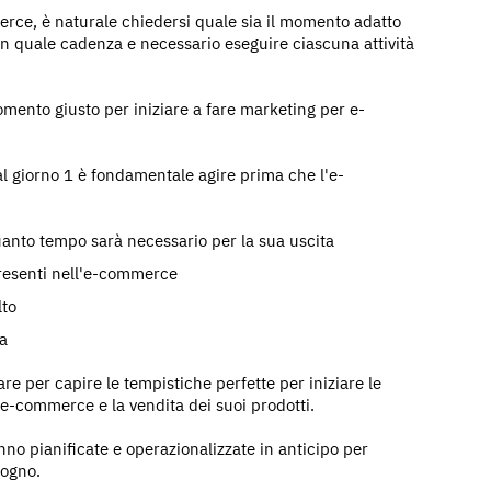
rce, è naturale chiedersi quale sia il momento adatto
con quale cadenza e necessario eseguire ciascuna attività
omento giusto per iniziare a fare marketing per e-
 dal giorno 1 è fondamentale agire prima che l'e-
uanto tempo sarà necessario per la sua uscita
presenti nell'e-commerce
lto
za
re per capire le tempistiche perfette per iniziare le
 e-commerce e la vendita dei suoi prodotti.
no pianificate e operazionalizzate in anticipo per
sogno.