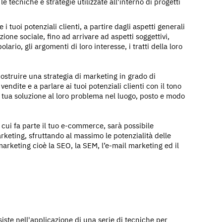
 tecniche e strategie utilizzate all'interno di progetti
tuoi potenziali clienti, a partire dagli aspetti generali
razione sociale, fino ad arrivare ad aspetti soggettivi,
olario, gli argomenti di loro interesse, i tratti della loro
ostruire una strategia di marketing in grado di
ndite e a parlare ai tuoi potenziali clienti con il tono
la tua soluzione al loro problema nel luogo, posto e modo
 cui fa parte il tuo e-commerce, sarà possibile
keting, sfruttando al massimo le potenzialità delle
marketing cioè la SEO, la SEM, l’e-mail marketing ed il
ste nell'applicazione di una serie di tecniche per