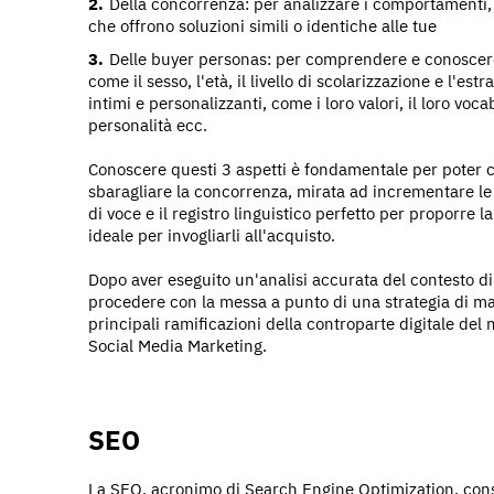
Della concorrenza: per analizzare i comportamenti, le
che offrono soluzioni simili o identiche alle tue
Delle buyer personas: per comprendere e conoscere i 
come il sesso, l'età, il livello di scolarizzazione e l'est
intimi e personalizzanti, come i loro valori, il loro vocab
personalità ecc.
Conoscere questi 3 aspetti è fondamentale per poter c
sbaragliare la concorrenza, mirata ad incrementare le ve
di voce e il registro linguistico perfetto per proporre 
ideale per invogliarli all'acquisto.
Dopo aver eseguito un'analisi accurata del contesto di
procedere con la messa a punto di una strategia di mar
principali ramificazioni della controparte digitale del 
Social Media Marketing.
SEO
La SEO, acronimo di Search Engine Optimization, consi