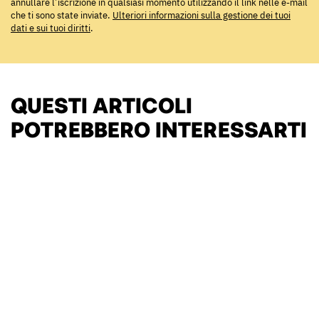
annullare l’iscrizione in qualsiasi momento utilizzando il link nelle e-mail
che ti sono state inviate.
Ulteriori informazioni sulla gestione dei tuoi
dati e sui tuoi diritti
.
QUESTI ARTICOLI
POTREBBERO INTERESSARTI