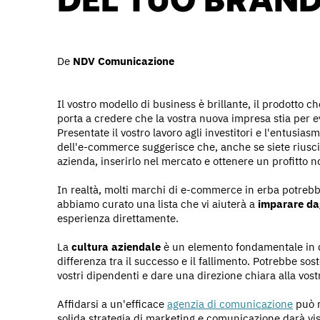
De
NDV Comunicazione
Il vostro modello di business è brillante, il prodotto ch
porta a credere che la vostra nuova impresa stia per 
Presentate il vostro lavoro agli investitori e l'entusi
dell'e-commerce suggerisce che, anche se siete riusciti
azienda, inserirlo nel mercato e ottenere un profitto 
In realtà, molti marchi di e-commerce in erba potrebbe
abbiamo curato una lista che vi aiuterà a
imparare dagl
esperienza direttamente.
La
cultura aziendale
è un elemento fondamentale in qu
differenza tra il successo e il fallimento. Potrebbe sost
vostri dipendenti e dare una direzione chiara alla vost
Affidarsi a un'efficace
agenzia di comunicazione
può r
solida strategia di marketing e comunicazione darà visib