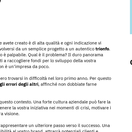
e avete creato è di alta qualità e ogni indicazione vi
evolversi da un semplice progetto a un autentico
trionfo
.
asmo è palpabile. Qual è il problema? Il duro panorama
 a raccogliere fondi per lo sviluppo della vostra
non è un'impresa da poco.
ro trovarsi in difficoltà nel loro primo anno. Per questo
i errori degli altri
, affinché non dobbiate farne
esto contesto. Una forte cultura aziendale può fare la
enere la vostra iniziativa nei momenti di crisi, motivare i
ra visione.
appresentare un ulteriore passo verso il successo. Una
ilità al vostro brand, attrarrà potenziali clienti e