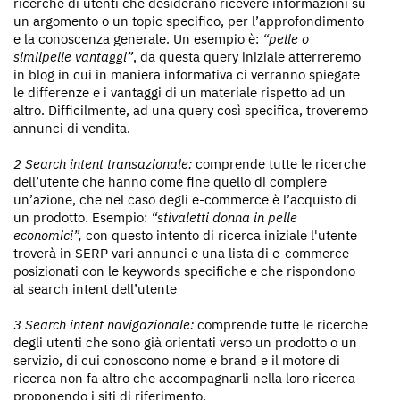
ricerche di utenti che desiderano ricevere informazioni su
un argomento o un topic specifico, per l’approfondimento
e la conoscenza generale. Un esempio è:
“pelle o
similpelle vantaggi”
, da questa query iniziale atterreremo
in blog in cui in maniera informativa ci verranno spiegate
le differenze e i vantaggi di un materiale rispetto ad un
altro. Difficilmente, ad una query così specifica, troveremo
annunci di vendita.
2 Search intent transazionale:
comprende tutte le ricerche
dell’utente che hanno come fine quello di compiere
un’azione, che nel caso degli e-commerce è l’acquisto di
un prodotto. Esempio:
“stivaletti donna in pelle
economici”,
con questo intento di ricerca iniziale l'utente
troverà in SERP vari annunci e una lista di e-commerce
posizionati con le keywords specifiche e che rispondono
al search intent dell’utente
3 Search intent navigazionale:
comprende tutte le ricerche
degli utenti che sono già orientati verso un prodotto o un
servizio, di cui conoscono nome e brand e il motore di
ricerca non fa altro che accompagnarli nella loro ricerca
proponendo i siti di riferimento.