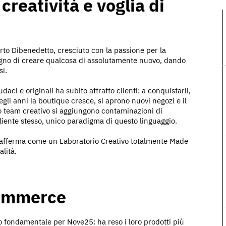
 creatività e voglia di
rto Dibenedetto, cresciuto con la passione per la
isogno di creare qualcosa di assolutamente nuovo, dando
si.
ci e originali ha subito attratto clienti: a conquistarli,
 Negli anni la boutique cresce, si aprono nuovi negozi e il
o team creativo si aggiungono contaminazioni di
l cliente stesso, unico paradigma di questo linguaggio.
 si afferma come un Laboratorio Creativo totalmente Made
alità.
commerce
to fondamentale per Nove25: ha reso i loro prodotti più