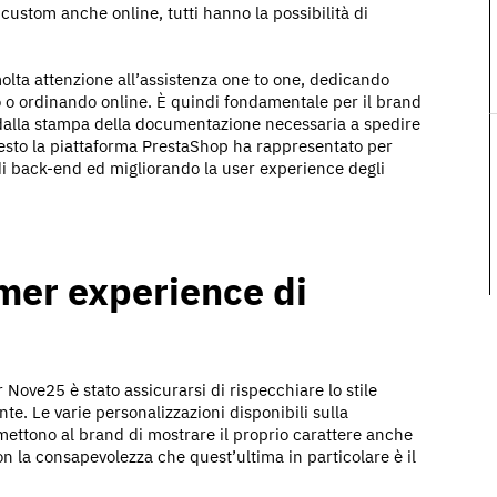
i custom anche online, tutti hanno la possibilità di
lta attenzione all’assistenza one to one, dedicando
o o ordinando online. È quindi fondamentale per il brand
, dalla stampa della documentazione necessaria a spedire
 questo la piattaforma PrestaShop ha rappresentato per
i back-end ed migliorando la user experience degli
omer experience di
ove25 è stato assicurarsi di rispecchiare lo stile
te. Le varie personalizzazioni disponibili sulla
ettono al brand di mostrare il proprio carattere anche
on la consapevolezza che quest’ultima in particolare è il