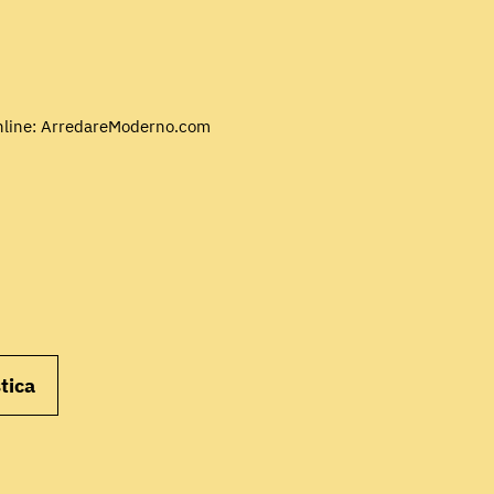
INIZIA
’online: ArredareModerno.com
tica