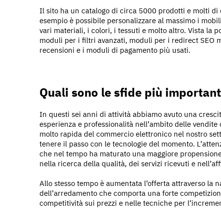
Il sito ha un catalogo di circa 5000 prodotti e molti 
esempio è possibile personalizzare al massimo i mobili, 
vari materiali, i colori, i tessuti e molto altro. Vista la p
moduli per i filtri avanzati, moduli per i redirect SEO 
recensioni e i moduli di pagamento più usati.
Quali sono le sfide più important
In questi sei anni di attività abbiamo avuto una cres
esperienza e professionalità nell’ambito delle vendite 
molto rapida del commercio elettronico nel nostro set
tenere il passo con le tecnologie del momento. L’attenz
che nel tempo ha maturato una maggiore propensione al
nella ricerca della qualità, dei servizi ricevuti e nell’aff
Allo stesso tempo è aumentata l’offerta attraverso la 
dell’arredamento che comporta una forte competizione si
competitività sui prezzi e nelle tecniche per l’increment